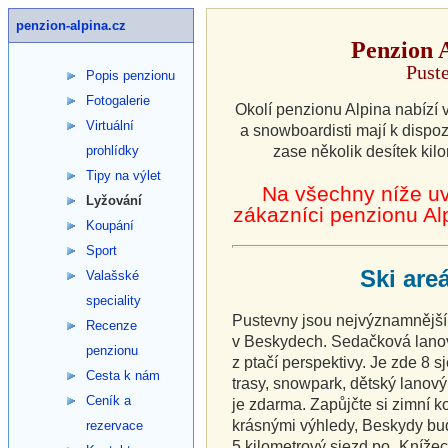
penzion-alpina.cz
Penzion A
Pust
Popis penzionu
Fotogalerie
Okolí penzionu Alpina nabízí 
Virtuální
a snowboardisti mají k dispozi
prohlídky
zase několik desítek kil
Tipy na výlet
Na všechny níže uv
Lyžování
zákazníci penzionu Alp
Koupání
Sport
Ski are
Valašské
speciality
Pustevny jsou nejvýznamnější 
Recenze
v Beskydech. Sedačková lanovk
penzionu
z ptačí perspektivy. Je zde 8 
Cesta k nám
trasy, snowpark, dětský lanový
Ceník a
je zdarma. Zapůjčte si zimní 
krásnými výhledy, Beskydy bud
rezervace
5 kilometrový sjezd po „Knížec