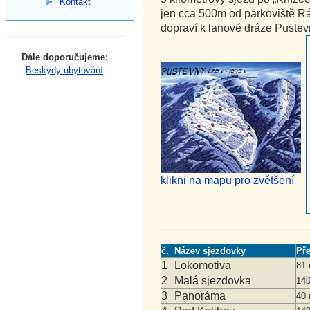
Kontakt
jen cca 500m od parkoviště R
dopraví k lanové dráze Pustev
Dále doporučujeme:
Beskydy ubytování
klikni na mapu pro zvětšení
č.
Název sjezdovky
Př
1
Lokomotiva
81
2
Malá sjezdovka
14
3
Panoráma
40