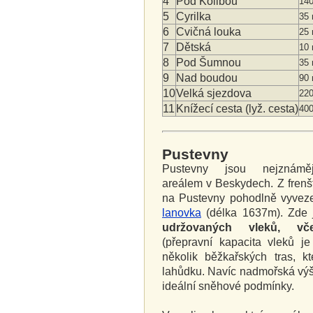
4
Pod Kolibou
14
5
Cyrilka
35
6
Cvičná louka
25
7
Dětská
10
8
Pod Šumnou
35
9
Nad boudou
90
10
Velká sjezdova
22
11
Knížecí cesta (lyž. cesta)
40
Pustevny
Pustevny jsou nejznáměj
areálem v Beskydech. Z frenš
na Pustevny pohodlně vyve
lanovka
(délka 1637m). Zde 
udržovaných vleků, vč
(přepravní kapacita vleků j
několik běžkařských tras, k
lahůdku. Navíc nadmořská výš
ideální sněhové podmínky.