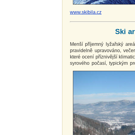
www.skibila.cz
Ski a
Menší příjemný lyžařský are
pravidelně upravováno, večern
které ocení příznivější klim
syrového počasí, typickým p