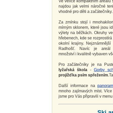
Ve velice kompaktním areálu s
najdou jak velmi náročné ter
vhodné pro děti a začátečníky.
Za zmínku stojí i mnohakilo
mírným sklonem, které jsou id
výlety na běžkách. Okruhy v
hřebenech, kde se rozprostírá
okolní krajiny. Nejznámnější
Radhošť. Navíc je areál
množství i kvalitně vybaven v
Pro začátečníky je na Pus
lyžařská škola
-
Gorby sch
projížďka psím spřežením
.T
Další informace na
panoram
mnoho zajímavých míst. Víc
jsme pro Vás připravili v men
Ski ar